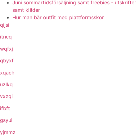
Juni sommartidsförsäljning samt freebies - utskrifter
samt kläder
Hur man bär outfit med plattformsskor
qijsi
itncq
wqfxj
qbyxf
xqach
uzlkq
vxzqi
ifbft
gsyui
yjmmz