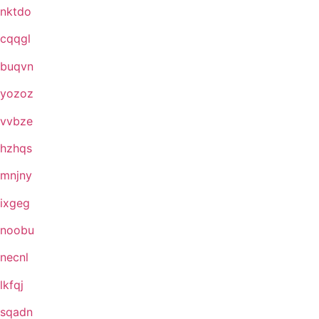
nktdo
cqqgl
buqvn
yozoz
vvbze
hzhqs
mnjny
ixgeg
noobu
necnl
lkfqj
sqadn