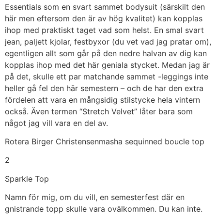
Essentials som en svart sammet bodysuit (särskilt den
här men eftersom den är av hög kvalitet) kan kopplas
ihop med praktiskt taget vad som helst. En smal svart
jean, paljett kjolar, festbyxor (du vet vad jag pratar om),
egentligen allt som går på den nedre halvan av dig kan
kopplas ihop med det här geniala stycket. Medan jag är
på det, skulle ett par matchande sammet -leggings inte
heller gå fel den här semestern – och de har den extra
fördelen att vara en mångsidig stilstycke hela vintern
också. Även termen “Stretch Velvet” låter bara som
något jag vill vara en del av.
Rotera Birger Christensenmasha sequinned boucle top
2
Sparkle Top
Namn för mig, om du vill, en semesterfest där en
gnistrande topp skulle vara ovälkommen. Du kan inte.