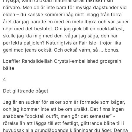
mysiga, varm choklad materialiseras faktiskt i sin
närvaro. Men de är inte bara för mysiga dagstunder vid
elden – du kanske kommer ihåg mitt inlägg från förra
året där jag parade en med en metallbyxa och var super
nöjd med det beslutet. Om jag gick till en cocktailfest,
skulle jag klä mig med den, vågar jag säga, den här
perfekta paljjolen? Naturligtvis är Fair Isle -tröjor lika
geni med jeans också. Och också varm, så … bonus.
Loeffler Randalldelilah Crystal-embellished grosgrain
bälte
4
Det glittrande båget
Jag är en sucker för saker som är formade som bågar,
och jag kommer inte att be om ursäkt. Det finns ingen
snabbare “cocktail outfit, men gör det semester” -
rörelse än att lägga till ett festligt, glittrande bälte till i
huvudsak alla grundläggande klänningar du äger. Denna