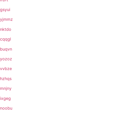
gsyui
yjmmz
nktdo
cqqgl
buqvn
yozoz
vvbze
hzhqs
mnjny
ixgeg
noobu