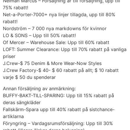
Neiman Marcus – Försäljning är till försäljning, upp till
75% rabatt!
Net-a-Porter-7000+ nya linjer tillagda, upp till 80%
rabatt!
Nordström – 7 000 nya markdowns för kvinnor
LO & SONS – Upp till 50% rabatt!
Of Mercer – Warehouse Sale: Upp till 60% rabatt
LOFT: Summer Clearance: Upp till 70% rabatt på vanliga
priser
J.Crew-$ 75 Denim & More Wear-Now Styles
J.Crew Factory-$ 40- $ 60 rabatt på allt; $ 10 rabatt
varje $ 50 du spenderar
Annan försäljning av anmärkning:
BUFFY-BAKT-TILL-SPARING: Upp till 15% rabatt på
deras sängkläder
Fallskärm-Spara upp till 40% rabatt på sistchance-
artiklarna
Föryngring – Vardagsrumsförsäljning: Upp till 30%