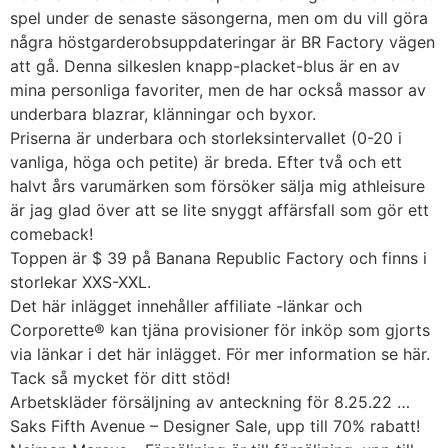
spel under de senaste säsongerna, men om du vill göra
några höstgarderobsuppdateringar är BR Factory vägen
att gå. Denna silkeslen knapp-placket-blus är en av
mina personliga favoriter, men de har också massor av
underbara blazrar, klänningar och byxor.
Priserna är underbara och storleksintervallet (0-20 i
vanliga, höga och petite) är breda. Efter två och ett
halvt års varumärken som försöker sälja mig athleisure
är jag glad över att se lite snyggt affärsfall som gör ett
comeback!
Toppen är $ 39 på Banana Republic Factory och finns i
storlekar XXS-XXL.
Det här inlägget innehåller affiliate -länkar och
Corporette® kan tjäna provisioner för inköp som gjorts
via länkar i det här inlägget. För mer information se här.
Tack så mycket för ditt stöd!
Arbetskläder försäljning av anteckning för 8.25.22 …
Saks Fifth Avenue – Designer Sale, upp till 70% rabatt!