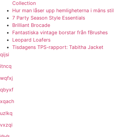
Collection
Hur man låser upp hemligheterna i mäns stil
7 Party Season Style Essentials
Brilliant Brocade
Fantastiska vintage borstar från fBrushes
Leopard Loafers
Tisdagens TPS-rapport: Tabitha Jacket
qijsi
itncq
wqfxj
qbyxf
xqach
uzlkq
vxzqi
ifbft