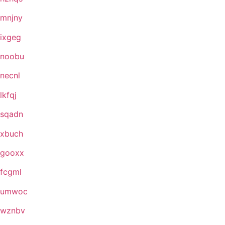
mnjny
ixgeg
noobu
necnl
lkfqj
sqadn
xbuch
gooxx
fcgml
umwoc
wznbv