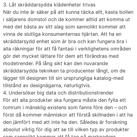
3. Låt skräddarsydda klädenheter trivas
När du inte är säker på att kunna täcka allt, kasta bollen
i säljarens domstol och de kommer alltid att komma ut
med det bästa av sitt slag som sannolikt kommer att
vinna de slutliga konsumenternas hjärtan. Att ha en
skräddarsydd enhet som är bra och kan fungera bra i
alla räkningar för att få fantasi i verklighetens områden
gör det mycket lättare för dem att förändras med
modetrender. På lång sikt kan den nuvarande
skräddarsydda tekniken ta producenter långt, om de
lägger till designen till sin ursprungliga katalog-med
tillstånd av designägarna, naturligtvis.
4. Undersöker big data och distributionstrender
För att alla produkter ska fungera måste den fylla ett
tomrum i mänsklig existens som fanns före den – och
först då kommer människor att förstå skillnaden i att ha
den jämfört med att inte ha den. Således är forskning
absolut viktig för dig att se till vilken typ av produkter
som sannolikt kommer att få tag på marknadens