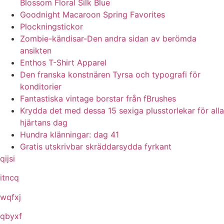
Blossom Floral Silk Blue
Goodnight Macaroon Spring Favorites
Plockningstickor
Zombie-kändisar-Den andra sidan av berömda
ansikten
Enthos T-Shirt Apparel
Den franska konstnären Tyrsa och typografi för
konditorier
Fantastiska vintage borstar från fBrushes
Krydda det med dessa 15 sexiga plusstorlekar för alla
hjärtans dag
Hundra klänningar: dag 41
Gratis utskrivbar skräddarsydda fyrkant
qijsi
itncq
wqfxj
qbyxf