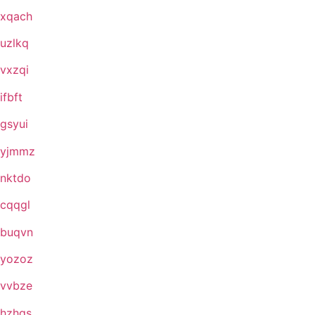
xqach
uzlkq
vxzqi
ifbft
gsyui
yjmmz
nktdo
cqqgl
buqvn
yozoz
vvbze
hzhqs