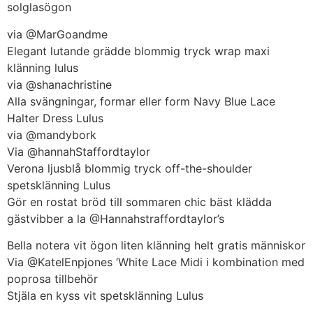
solglasögon
via @MarGoandme
Elegant lutande grädde blommig tryck wrap maxi
klänning lulus
via @shanachristine
Alla svängningar, formar eller form Navy Blue Lace
Halter Dress Lulus
via @mandybork
Via @hannahStaffordtaylor
Verona ljusblå blommig tryck off-the-shoulder
spetsklänning Lulus
Gör en rostat bröd till sommaren chic bäst klädda
gästvibber a la @Hannahstraffordtaylor’s
Bella notera vit ögon liten klänning helt gratis människor
Via @KatelEnpjones ‘White Lace Midi i kombination med
poprosa tillbehör
Stjäla en kyss vit spetsklänning Lulus