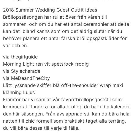
2018 Summer Wedding Guest Outfit Ideas
Bröllopssäsongen har rullat över från våren till
sommaren, och om du har ett antal ceremonier att delta
kan det ibland känns som om det aldrig slutar när du
behöver planera ett antal färska bröllopsgästkläder för
var och en.
via thegirlguide
Morning Light ren vit spetsrock frodig
via Stylecharade
via MeDeandTheCity
Lätt lyssnande skiffer blå off-the-shoulder wrap maxi
klänning Lulus
Framför har vi samlat vår favoritbröllopsgäststil som
kommer att fungera för alla bröllop du har i din kalender
den här säsongen. Från avslappnad stil kan du bära hela
natten till chic formell som praktiskt taget alla terräng,
du vill bära dessa till varje tillfälle.