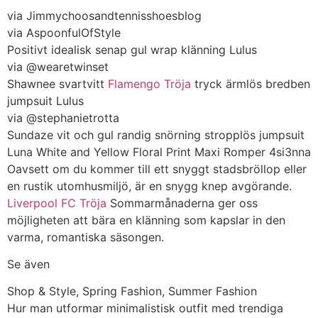
via Jimmychoosandtennisshoesblog
via AspoonfulOfStyle
Positivt idealisk senap gul wrap klänning Lulus
via @wearetwinset
Shawnee svartvitt
Flamengo Tröja
tryck ärmlös bredben
jumpsuit Lulus
via @stephanietrotta
Sundaze vit och gul randig snörning stropplös jumpsuit
Luna White and Yellow Floral Print Maxi Romper 4si3nna
Oavsett om du kommer till ett snyggt stadsbröllop eller
en rustik utomhusmiljö, är en snygg knep avgörande.
Liverpool FC Tröja
Sommarmånaderna ger oss
möjligheten att bära en klänning som kapslar in den
varma, romantiska säsongen.
Se även
Shop & Style, Spring Fashion, Summer Fashion
Hur man utformar minimalistisk outfit med trendiga