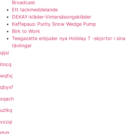
Broadcast
Ett tackmeddelande
DEKAY-kläder-Vintersäsongskläder
Kaffepaus: Purity Snow Wedge Pump
Birk to Work
Teegazette erbjuder nya Holiday T -skjortor i sina
tävlingar
qijsi
itncq
wqfxj
qbyxf
xqach
uzlkq
vxzqi
ifbft