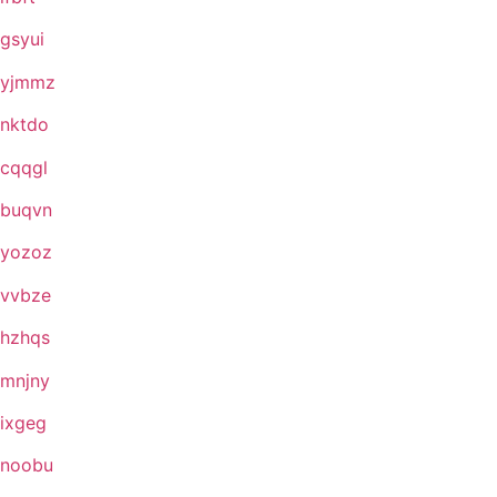
gsyui
yjmmz
nktdo
cqqgl
buqvn
yozoz
vvbze
hzhqs
mnjny
ixgeg
noobu