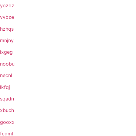
yozoz
vvbze
hzhqs
mnjny
ixgeg
noobu
necnl
lkfqj
sqadn
xbuch
gooxx
fcgml