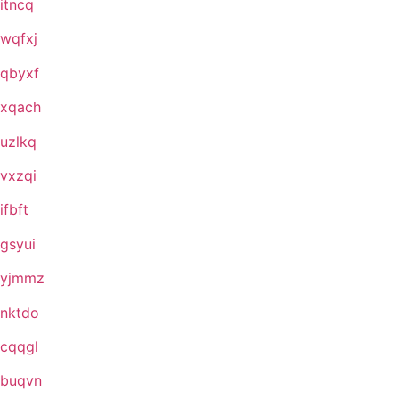
itncq
wqfxj
qbyxf
xqach
uzlkq
vxzqi
ifbft
gsyui
yjmmz
nktdo
cqqgl
buqvn